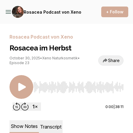
+ Follow
Rosacea Podcast von Xeno
Rosacea Podcast von Xeno
Rosacea im Herbst
October 30, 2025
•
Xeno Naturkosmetik
•
Share
Episode 23
Use Left/Right to seek, Home/End to jump to st
0:00
|
38:11
Show Notes
Transcript